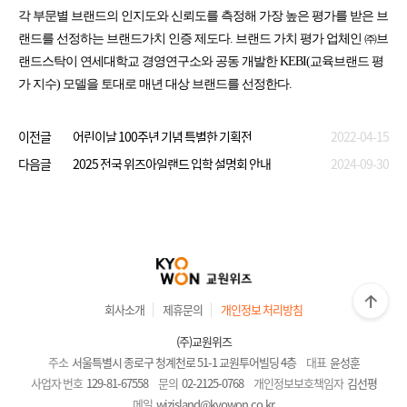
각 부문별 브랜드의 인지도와 신뢰도를 측정해 가장 높은 평가를 받은 브
랜드를 선정하는 브랜드가치 인증 제도다. 브랜드 가치 평가 업체인 ㈜브
랜드스탁이 연세대학교 경영연구소와 공동 개발한 KEBI(교육브랜드 평
가 지수) 모델을 토대로 매년 대상 브랜드를 선정한다.
이전글
어린이날 100주년 기념 특별한 기획전
2022-04-15
다음글
2025 전국 위즈아일랜드 입학 설명회 안내
2024-09-30
회사소개
제휴문의
개인정보 처리방침
(주)교원위즈
주소
서울특별시 종로구 청계천로 51-1 교원투어빌딩 4층
대표
윤성훈
사업자 번호
129-81-67558
문의
02-2125-0768
개인정보보호책임자
김선평
메일
wizisland@kyowon.co.kr