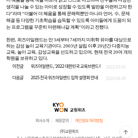
생각을 나눌 수 있는 아이로 성장할 수 있도록 발판을 마련하고자 한
다
”
라며
“
더불어 더 혜윰을 통해 문해력뿐만 아니라 언어
,
수
,
문제
해결 등 다양한 기초학습을 습득할 수 있도록 아이들에게 도움이 되
는 프로그램을 꾸준히 마련해나갈 계획
”
이라고 전했다
.
한편
,
위즈아일랜드는 만
3
세부터
7
세까지 미취학 유아를 대상으로
하는 감성 놀이 교육기관이다
. 2003
년 설립 이후
20
년간 다중지능
교육
,
놀이 교육
,
감성교육을 선도하고 있으며
,
현재 전국
20
여 개의
학원을 보유하고 있다
.
이전글
위즈아일랜드, ‘2022 대한민국 교육브랜드 대상’ 수상
2022-07-07
다음글
2025 전국 위즈아일랜드 입학 설명회 안내
2024-09-30
회사소개
제휴문의
개인정보 처리방침
(주)교원위즈