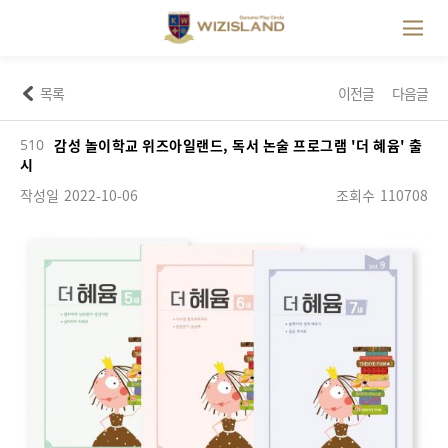
목록
이전글
다음글
510
감성 놀이학교 위즈아일랜드, 독서 논술 프로그램 '더 혜윰' 출
시
작성일
2022-10-06
조회수
110708