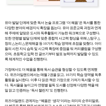
유아 발달 단계에 맞춘 독서 논술 프로그램
‘
더 혜윰
’
은 독서를 통한
다양한 분야의 배경지식 확장을 돕는다
.
유아 표준교육 과정과 연계
해 주제에 알맞은 도서와 독후활동이 가능한 워크북으로 구성했다
.
또한 연령별 발달 단계에 맞춘 종합적 사고력 향상을 위해
△
탐구
△
창의
△
논리
△
문제해결 등
10
가지 학습 영역에 초점을 맞췄다
.
아이
들의 사전 지식 습득 및 사고력 확장에 중점을 둬 커리큘럼을 구성했
으며
,
초등학교 입학 전 글쓰기부터 발표 능력까지 발달할 수 있도
록 체계적인 수업을 진행한다
.
가정에서도 더 혜윰을 통해 독서 습관을 형성할 수 있도록 연계했
다
.
위즈아일랜드에서는 매월
2
권을 읽고
, 10
가지 학습 영역별 독후
활동을 실시한다
.
이후 다 읽은 책은 가정으로 가져가 독서할 수 있
다
.
독서율을 높이고자 연령별 필독 도서를 선정해 다양한 책을 매
일 읽고 인증하는
‘
독서 챌린지
’
도 진행한다
.
위즈아일랜드 관계자는
“
혜윰은
‘
생각
’
이라는 의미의 순우리말로
,
더 혜윰을 통해 책을 바르게 읽고 스스로 사고하며 친구들과 다양한