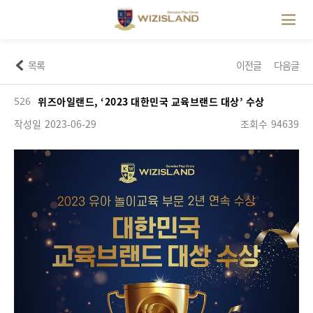
목록
이전글
다음글
526
위즈아일랜드, ‘2023 대한민국 교육브랜드 대상’ 수상
작성일
2023-06-29
조회수
94639