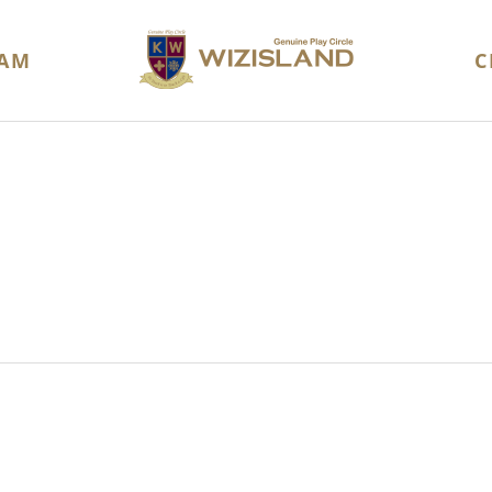
AM
C
길
교사양성과정
가맹조건
위즈 뉴스
개설절차