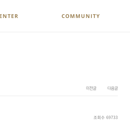
ENTER
COMMUNITY
이벤트
가맹문의
위니 스토어
위즈 플레이룸
WIZ Search
이전글
다음글
조회수
69733