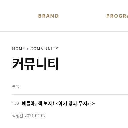
BRAND
PROGR
위즈아일랜드
BI/캐릭터
위즈 감성놀이교육
찾아오시는 
HOME
COMMUNITY
커뮤니티
목록
얘들아, 책 보자! <아기 양과 무지개>
133
작성일
2021-04-02