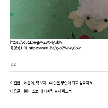
https://youtu.be/gwxZWo4yGbw
동영상 URL
https://youtu.be/gwxZWo4yGbw
목록
이전글
얘들아, 책 보자! <씨앗은 무엇이 되고 싶을까?>
다음글
[위니스토어] 시계랑 놀자 워크북